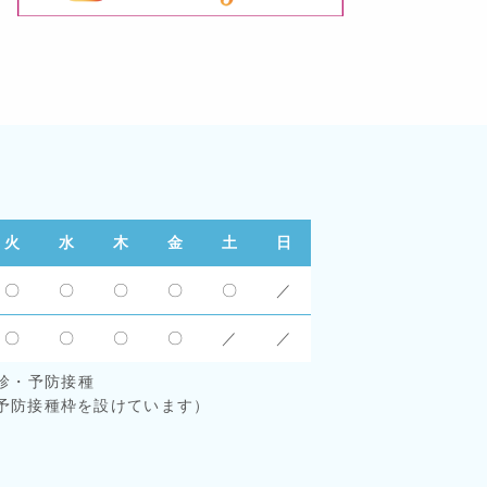
火
水
木
金
土
日
〇
〇
〇
〇
〇
／
〇
〇
〇
〇
／
／
児健診・予防接種
予防接種枠を設けています）